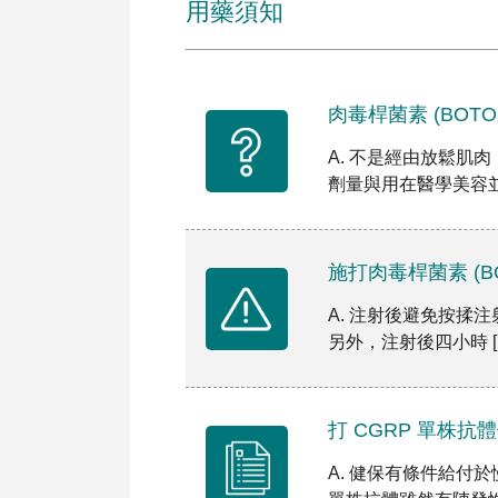
用藥須知
肉毒桿菌素 (BOT
A. 不是經由放鬆肌
劑量與用在醫學美容並不
施打肉毒桿菌素 (
A. 注射後避免按揉
另外，注射後四小時 [
打 CGRP 單株
A. 健保有條件給付於