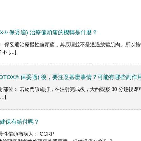
OX® 保妥適) 治療偏頭痛的機轉是什麼？
肉： 保妥適治療慢性偏頭痛，其原理並不是透過放鬆肌肉。所以
 […]
BOTOX® 保妥適) 後，要注意甚麼事情？可能有哪些副作
注射部位： 若於門診施打，在注射完成後，大約觀察 30 分鐘後即
…]
抗體健保有給付嗎？
慢性偏頭痛病人： CGRP