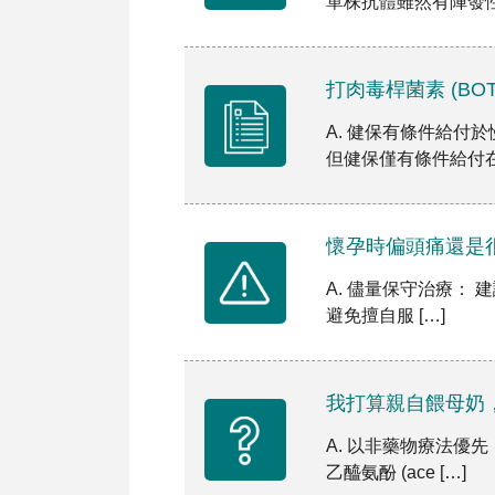
單株抗體雖然有陣發性
打肉毒桿菌素 (BO
A. 健保有條件給付
懷孕時偏頭痛還是
A. 儘量保守治療：
避免擅自服 […]
我打算親自餵母奶
A. 以非藥物療法優
乙醯氨酚 (ace […]