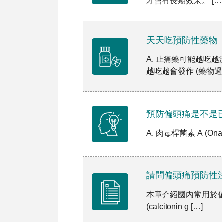
才會有長期效果。 [
天天吃預防性藥物
A. 止痛藥可能越吃
越吃越會發作 (藥物過度
預防偏頭痛是不是
A. 肉毒桿菌素 A (On
請問偏頭痛預防性
本章介紹國內常用於
(calcitonin g […]