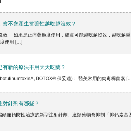
…]
，會不會產生抗藥性越吃越沒效？
越沒效： 如果是止痛藥過度使用，確實可能越吃越沒效，越吃越重
使用 […]
已有新的療法不用天天吃藥？
abotulinumtoxinA, BOTOX® 保妥適)： 醫美常用的肉毒桿菌素 […
注射針劑有哪些？
偏頭痛預防性治療的新型注射針劑。這類藥物會抑制「抑鈣素基