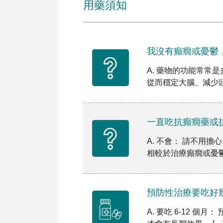
用藥須知
我沒有癲癇或憂鬱
A. 藥物的功能常常
從而穩定大腦、減少頭
一直吃抗癲癇藥或
A. 不會： 請不用擔
相較於治療癲癇或憂鬱，
預防性治療要吃好
A. 要吃 6-12 個