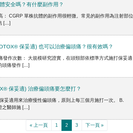
株抗體安全嗎？有什麼副作用？
性高： CGRP 單株抗體的副作用很輕微。常見的副作用為注射部
[…]
OTOX® 保妥適) 也可以治療偏頭痛？很有效嗎？
頭痛發作次數： 大規模研究證實，在頭頸部依標準方式施打保妥適
頭痛發作 […]
OX® 保妥適) 治療偏頭痛要怎麼打？
： 保妥適用來治療慢性偏頭痛，原則上每三個月施打一次。 B.
之醫師施 […]
« 上一頁
1
2
3
下一頁 »