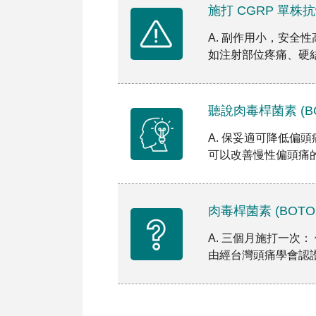
施打 CGRP 單
A. 副作用小，安全
如注射部位疼痛、硬結 
聽說肉毒桿菌素 (B
A. 保妥適可降低偏
可以改善慢性偏頭痛的
肉毒桿菌素 (BOT
A. 三個月施打一次
由經台灣頭痛學會認證