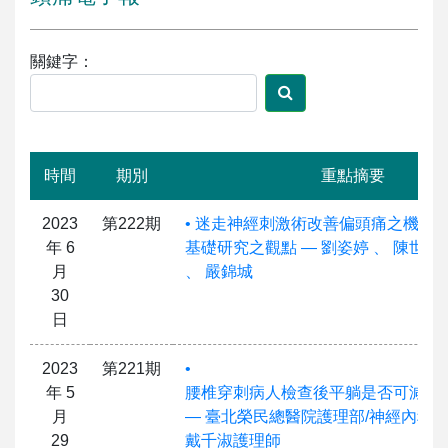
關鍵字：
時間
期別
重點摘要
2023
第222期
• 迷走神經刺激術改善偏頭痛之機制
年 6
基礎研究之觀點 — 劉姿婷 、 陳世彬 
月
、 嚴錦城
30
日
2023
第221期
•
年 5
腰椎穿刺病人檢查後平躺是否可減少
月
— 臺北榮民總醫院護理部/神經內科
29
戴千淑護理師