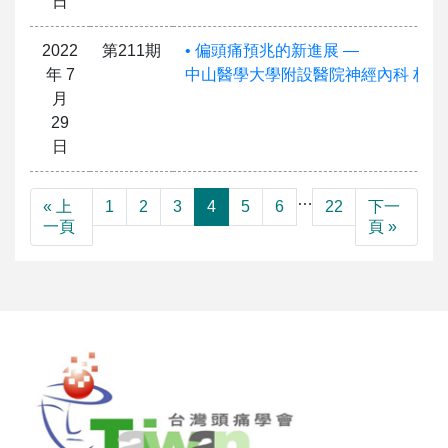
日
2022
第211期
• 偏頭痛預兆的新進展 —
年 7
中山醫學大學附設醫院神經內科 林祐
月
29
日
…
« 上
1
2
3
4
5
6
22
下一
一頁
頁 »