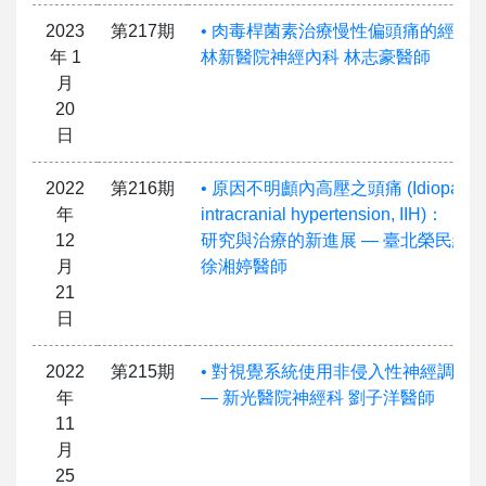
2023
第217期
• 肉毒桿菌素治療慢性偏頭痛的經驗談
年 1
林新醫院神經內科 林志豪醫師
月
20
日
2022
第216期
• 原因不明顱內高壓之頭痛 (Idiopathi
年
intracranial hypertension, IIH)：
12
研究與治療的新進展 — 臺北榮民總
月
徐湘婷醫師
21
日
2022
第215期
• 對視覺系統使用非侵入性神經調節
年
— 新光醫院神經科 劉子洋醫師
11
月
25