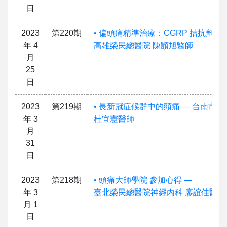
日
2023
第220期
• 偏頭痛精準治療：CGRP 拮抗劑 —
年 4
高雄榮民總醫院 陳顗旭醫師
月
25
日
2023
第219期
• 長新冠症候群中的頭痛 — 台南市
年 3
杜宜憲醫師
月
31
日
2023
第218期
• 頭痛大師學院 參加心得 —
年 3
臺北榮民總醫院神經內科 廖誼佳醫師
月 1
日