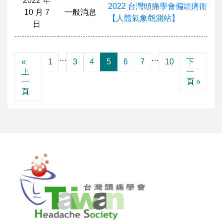
2022 年
2022 台灣頭痛學會偏頭痛衛教
10 月 7
一般消息
【人體氣象觀測站】
日
…
…
«
1
3
4
5
6
7
10
下
上
一
一
頁 »
頁