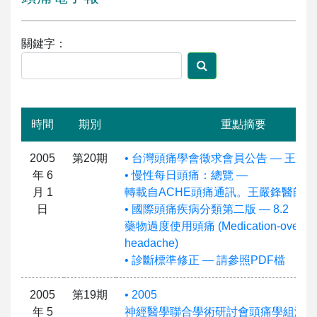
關鍵字：
時間
期別
重點摘要
2005
第20期
• 台灣頭痛學會徵求會員公告 — 王署
年 6
• 慢性每日頭痛：總覽 —
月 1
轉載自ACHE頭痛通訊。王嚴鋒醫師譯
日
• 國際頭痛疾病分類第二版 — 8.2
藥物過度使用頭痛 (Medication-overus
headache)
• 診斷標準修正 — 請參照PDF檔
2005
第19期
• 2005
年 5
神經醫學聯合學術研討會頭痛學組演講