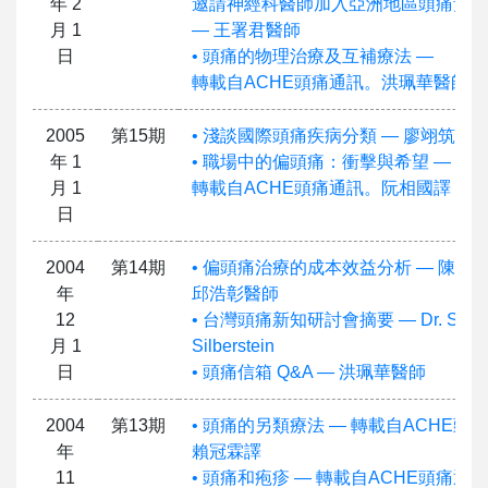
年 2
邀請神經科醫師加入亞洲地區頭痛預防
月 1
— 王署君醫師
日
• 頭痛的物理治療及互補療法 —
轉載自ACHE頭痛通訊。洪珮華醫師譯
2005
第15期
• 淺談國際頭痛疾病分類 — 廖翊筑醫
年 1
• 職場中的偏頭痛：衝擊與希望 —
月 1
轉載自ACHE頭痛通訊。阮相國譯
日
2004
第14期
• 偏頭痛治療的成本效益分析 — 陳威
年
邱浩彰醫師
12
• 台灣頭痛新知研討會摘要 — Dr. Steph
月 1
Silberstein
日
• 頭痛信箱 Q&A — 洪珮華醫師
2004
第13期
• 頭痛的另類療法 — 轉載自ACHE頭
年
賴冠霖譯
11
• 頭痛和疱疹 — 轉載自ACHE頭痛通