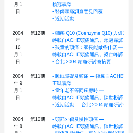
月 1
賴冠霖譯
日
• 醫師頭痛調查意見回覆
• 近期活動
2004
第12期
• 輔酶 Q10 (Coenzyme Q10) 與偏頭痛
年
轉載自ACHE頭痛通訊。賴冠霖譯
10
• 孩童的頭痛：家長能做些什麼 —
月 1
轉載自ACHE頭痛通訊。梁仁峰譯
日
• 台北 2004 頭痛研討會摘要
2004
第11期
• 睡眠障礙及頭痛 — 轉載自ACHE頭
年 9
王凱震譯
月 1
• 當年老不等同痊癒時 —
日
轉載自ACHE頭痛通訊。陳世彬譯
• 近期活動 — 台北 2004 頭痛研討會
2004
第10期
• 頭部外傷及慢性頭痛 —
年 8
轉載自ACHE頭痛通訊。陳世彬譯