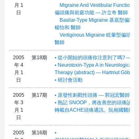
月 1
Migraine And Vestibular Functions
日
偏頭痛與前庭功能 — 許立奇 醫師
Basilar-Type Migraine 基底型偏頭
楊怡和 醫師
Vertiginous Migraine 眩暈型偏頭
醫師
2005
第18期
• 從小開始的頭痛你注意到了嗎? — 李
年 4
• Neurotoxin-Type A in Neurological P
月 1
Therapy (abstract) — Hartmut Göbel,
日
• 研討會活動
2005
第17期
• 原發性刺戳性頭痛 — 郭冠宏醫師
年 3
• 熟記 SNOOP，將改善您的頭痛診斷 
月 1
轉載自ACHE頭痛通訊。阮相國醫師譯
日
2005
第16期
•