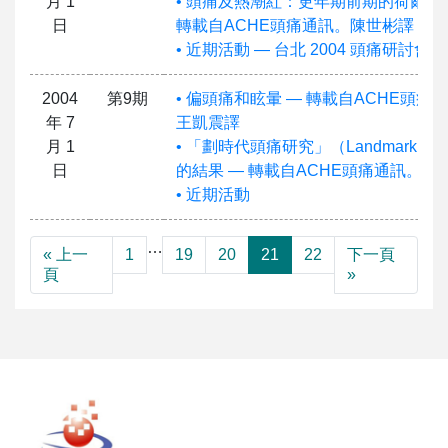
月 1
• 頭痛及熱潮紅：更年期前期的荷爾蒙
日
轉載自ACHE頭痛通訊。陳世彬譯
• 近期活動 — 台北 2004 頭痛研討會
2004
第9期
• 偏頭痛和眩暈 — 轉載自ACHE頭痛
年 7
王凱震譯
月 1
• 「劃時代頭痛研究」（Landmark stu
日
的結果 — 轉載自ACHE頭痛通訊。王
• 近期活動
…
« 上一
1
19
20
21
22
下一頁
頁
»