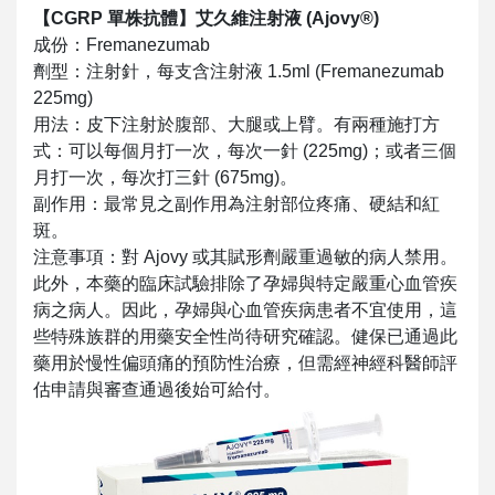
【CGRP 單株抗體】艾久維注射液 (Ajovy®)
成份：Fremanezumab
劑型：注射針，每支含注射液 1.5ml (Fremanezumab
225mg)
用法：皮下注射於腹部、大腿或上臂。有兩種施打方
式：可以每個月打一次，每次一針 (225mg)；或者三個
月打一次，每次打三針 (675mg)。
副作用：最常見之副作用為注射部位疼痛、硬結和紅
斑。
注意事項：對 Ajovy 或其賦形劑嚴重過敏的病人禁用。
此外，本藥的臨床試驗排除了孕婦與特定嚴重心血管疾
病之病人。因此，孕婦與心血管疾病患者不宜使用，這
些特殊族群的用藥安全性尚待研究確認。健保已通過此
藥用於慢性偏頭痛的預防性治療，但需經神經科醫師評
估申請與審查通過後始可給付。