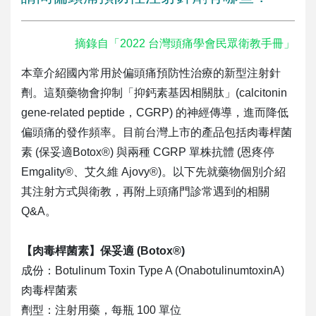
摘錄自「2022 台灣頭痛學會民眾衛教手冊」
本章介紹國內常用於偏頭痛預防性治療的新型注射針
劑。這類藥物會抑制「抑鈣素基因相關肽」(calcitonin
gene-related peptide，CGRP) 的神經傳導，進而降低
偏頭痛的發作頻率。目前台灣上市的產品包括肉毒桿菌
素 (保妥適Botox®) 與兩種 CGRP 單株抗體 (恩疼停
Emgality®、艾久維 Ajovy®)。以下先就藥物個別介紹
其注射方式與衛教，再附上頭痛門診常遇到的相關
Q&A。
【肉毒桿菌素】保妥適 (Botox®)
成份：Botulinum Toxin Type A (OnabotulinumtoxinA)
肉毒桿菌素
劑型：注射用藥，每瓶 100 單位