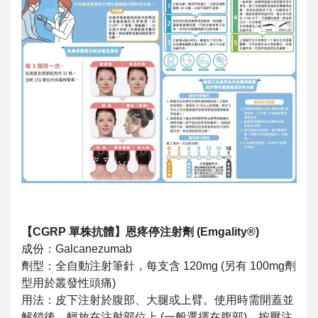
【CGRP 單株抗體】恩疼停注射劑 (Emgality®)
成份：Galcanezumab
劑型：全自動注射筆針，每支含 120mg (另有 100mg劑
型用於叢發性頭痛)
用法：皮下注射於腹部、大腿或上臂。使用時需開蓋並
解鎖後，輕放在注射部位上 (一般選擇在腹部)，按壓注