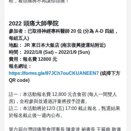
程，看頭痛將不再讓你頭痛！
2022 頭痛大師學院
參加者：已取得神經專科醫師 20 位 (分為 A-D 四組，
每組五人)
地點： JR 東日本大飯店 (南京復興捷運站附近)
時間： 2022/1/8 (Sat) – 2022/1/9 (Sun)
費用：報名費 12800 元
報名網址：
https://forms.gle/97JCh7ouCKUANEEN7
(或掃下方
QR code)
註一：本活動報名費 12,800 元含食宿 (每人一間雙人
房)，全程參與並通過評量將授予證書。
註二：本活動將於12/3 (五) 17:00 截止報名，甄選結果
於報名截止後一週內公布。
第六屆台灣頭痛學會理事長 陳韋達 祕書長 王嚴鋒 敬邀