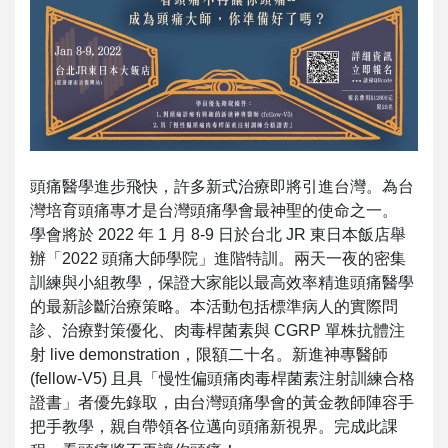
頭痛醫學進步飛快，許多新式治療即將引進台灣。為台
灣培育頭痛專才是台灣頭痛學會最神聖的使命之一。
學會將於 2022 年 1 月 8-9 日於台北 JR 東日本飯店舉
辦「2022 頭痛大師學院」進階特訓。兩天一夜的密集
訓練與小組教學，保證大家能以最高效率精進頭痛醫學
的最新診斷治療策略。本活動包括標準病人的實際問
診、治療對策優化、肉毒桿菌素與 CGRP 單株抗體注
射 live demonstration，限額二十名。新進神專醫師
(fellow-V5) 且具「慢性偏頭痛肉毒桿菌素注射訓練合格
證書」者優先錄取，由台灣頭痛學會的黃金教師陣容手
把手教學，親自帶領各位邁向頭痛新視界。完成此課