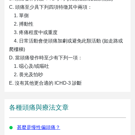
C. 頭痛至少具下列四項特徵其中兩項：
1. 單側
2. 搏動性
3. 疼痛程度中或重度
4. 日常活動會使頭痛加劇或避免此類活動 (如走路或
爬樓梯)
D. 當頭痛發作時至少有下列一項：
1. 噁心及/或嘔吐
2. 畏光及怕吵
E. 沒有其他更合適的 ICHD-3 診斷
各種頭痛與療法文章
甚麼是慢性偏頭痛？