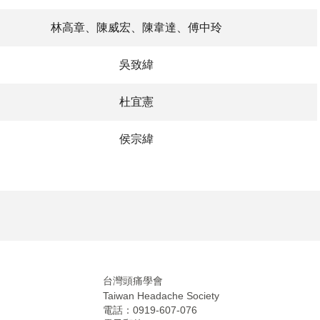
林高章、陳威宏、陳韋達、傅中玲
吳致緯
杜宜憲
侯宗緯
台灣頭痛學會
Taiwan Headache Society
電話：0919-607-076