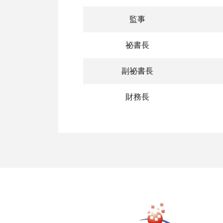
監事
祕書長
副祕書長
財務長