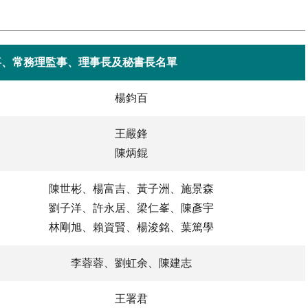
事、常務理監事、理事長及秘書長名單
楊鈞百
王嚴鋒
陳炳錕
陳世彬、楊富吉、黃子洲、施景森
劉子洋、許永居、梁仁峯、陳彥宇
林剛旭、賴資賢、楊浚銘、葉篤學
李蓉蓉、劉虹余、陳建志
王署君