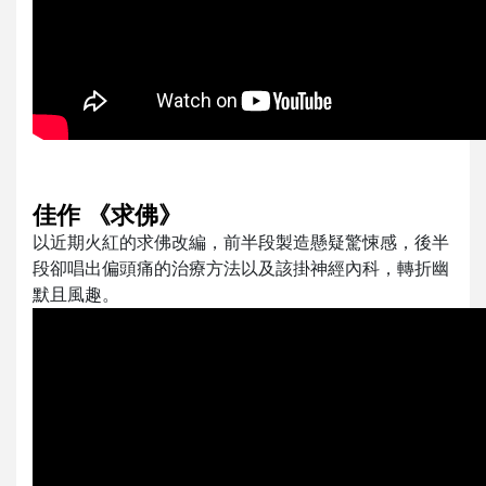
佳作 《求佛》
以近期火紅的求佛改編，前半段製造懸疑驚悚感，後半
段卻唱出偏頭痛的治療方法以及該掛神經內科，轉折幽
默且風趣。