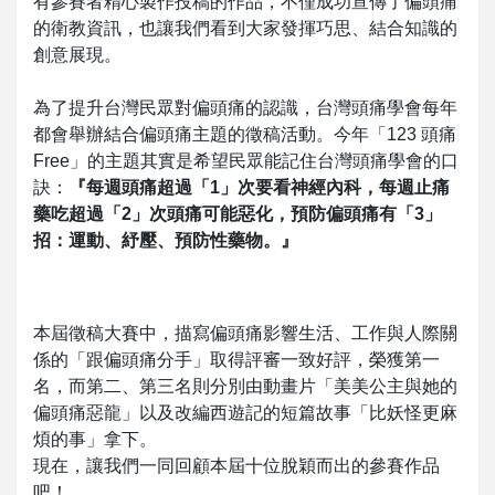
有參賽者精心製作投稿的作品，不僅成功宣傳了偏頭痛
的衛教資訊，也讓我們看到大家發揮巧思、結合知識的
創意展現。
為了提升台灣民眾對偏頭痛的認識，台灣頭痛學會每年
都會舉辦結合偏頭痛主題的徵稿活動。今年「123 頭痛
Free」的主題其實是希望民眾能記住台灣頭痛學會的口
訣：
『每週頭痛超過「1」次要看神經內科，每週止痛
藥吃超過「2」次頭痛可能惡化，預防偏頭痛有「3」
招：運動、紓壓、預防性藥物。』
本屆徵稿大賽中，描寫偏頭痛影響生活、工作與人際關
係的「跟偏頭痛分手」取得評審一致好評，榮獲第一
名，而第二、第三名則分別由動畫片「美美公主與她的
偏頭痛惡龍」以及改編西遊記的短篇故事「比妖怪更麻
煩的事」拿下。
現在，讓我們一同回顧本屆十位脫穎而出的參賽作品
吧！