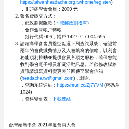
https://taiwanheadache.org.tw/home/register/
)
．非頭痛學會會員：2000 元
報名費繳交方式：
．郵政劃撥匯款 (
下載郵政劃撥單
)
．合作金庫帳戶轉帳
銀行代碼 006，帳戶 1427-717-004-695
請頭痛學會會員撥空點選下列查詢系統，確認前
兩年的會費繳費情形及入會填寫的信箱，以利會
務能順利推動並提供會員各項之服務，確保您能
收到學會電子報及相關活動訊息。若欲修改聯絡
資訊請填寫資料變更表並回傳至學會信箱
(
headache.tw@gmail.com
)，謝謝。
．查詢系統連結：
https://reurl.cc/Zj7YVM
(密碼為
1024)
．資料變更表：
下載連結
台灣頭痛學會 2021年度會員大會