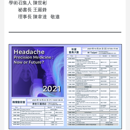
學術召集人 陳世彬
祕書長 王嚴鋒
理事長 陳韋達 敬邀