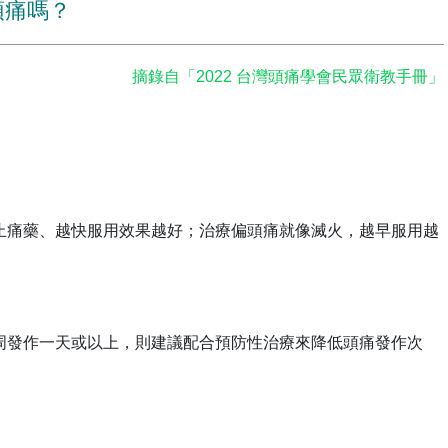
頭痛嗎？
摘錄自「2022 台灣頭痛學會民眾衛教手冊」
止痛藥、越快服用效果越好；治療偏頭痛就像滅火，越早服用越
周發作一天或以上，則建議配合預防性治療來降低頭痛發作次