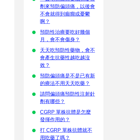
劑來預防偏頭痛，以後會
不會就得到癲癇或憂鬱
啊？
預防性治療要吃好幾個
月，會不會傷身？
天天吃預防性藥物，會不
會產生抗藥性越吃越沒
效？
預防偏頭痛是不是已有新
的療法不用天天吃藥？
請問偏頭痛預防性注射針
劑有哪些？
CGRP 單株抗體是怎麼
發揮作用的？
打 CGRP 單株抗體就不
用吃藥了嗎？