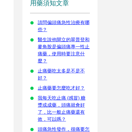
用藥須知文章
請問偏頭痛急性治療有哪
些？
醫生說他開立的翠普登和
麥角胺是偏頭痛專一性止
痛藥，使用時要注意什
麼？
止痛藥吃太多是不是不
好？
止痛藥要怎麼吃才好？
我每天吃止痛 (感冒) 糖
漿或成藥，頭痛就會好
了，比一般止痛藥還有
效，可以嗎？
頭痛急性發作，很痛要怎