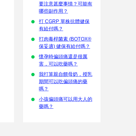
要注意甚麼事情？可能有
哪些副作用？
打 CGRP 單株抗體健保
有給付嗎？
打肉毒桿菌素 (BOTOX®
保妥適) 健保有給付嗎？
懷孕時偏頭痛還是很厲
害，可以吃藥嗎？
我打算親自餵母奶，授乳
期間可以吃偏頭痛的藥
嗎？
小孩偏頭痛可以用大人的
藥嗎？