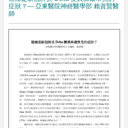
症狀？— 亞東醫院神經醫學部 賴資賢醫
師