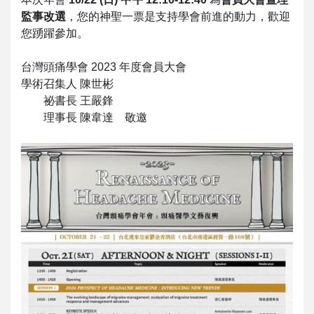
監事改選
，您的神聖一票是支持學會前進的動力，歡迎
您踴躍參加。
台灣頭痛學會 2023 年度會員大會
學術召集人 陳世彬
祕書長 王嚴鋒
理事長 陳韋達 敬邀