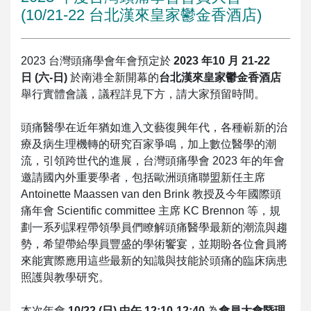
(10/21-22 台北漢來皇家鬱金香酒店)
2023 台灣頭痛學會年會預定於
2023 年10 月 21-22
日 (六-日)
於南港全新開幕的
台北漢來皇家鬱金香酒店
舉行實體會議，議程詳見下方，請大家預留時間。
頭痛醫學在近年猶如進入文藝復興年代，各種嶄新的治
療及病生理機轉的研究百家爭鳴，加上數位醫學的潮
流，引領跨世代的進展，台灣頭痛學會 2023 年的年會
邀請國內外重要學者，包括歐洲頭痛聯盟新任主席
Antoinette Maassen van den Brink 教授及今年國際頭
痛年會 Scientific committee 主席 KC Brennon 等，規
劃一系列課程帶領學員們瞭解頭痛醫學最新的潮流與趨
勢，希望帶給學員豐盛的學術饗宴，並期盼各位會員將
來能實際應用這些最新的知識與技能於頭痛的臨床病患
照護與教學研究。
本次年會
10/22 (日) 中午 12:10-12:40
為
會員大會暨理